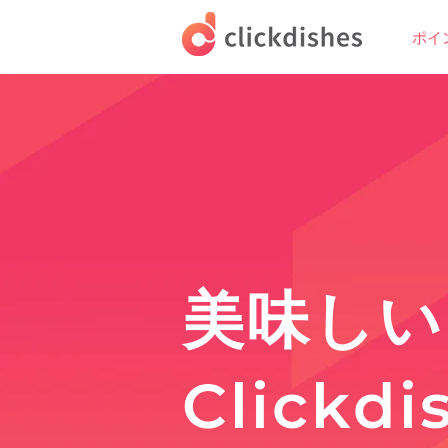
ポイ
​美味し
Clickdi