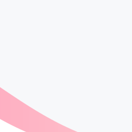
う
友達と一緒に注文しよ
う！
友達と一緒に注文して、友達に受
け取りも頼んじゃおう。一人がみ
んなの注文を取りに行くことでみ
んなで時間節約ができます。