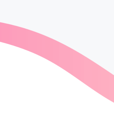
面倒な会計にはさよ
なら！
テイクアウトアプリ内で支払いま
で完結！お店でレジ待ちの待機時
間は一切不要！支払いも商品価格
のみです。