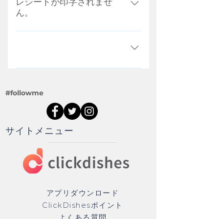
ださい。
レシートが印字されませ
ん。
レシート用紙が入っているか確認し
てください。
Enter your answer here
#followme
サイトメニュー
アプリダウンロード​
ClickDishesポイント
よくある質問