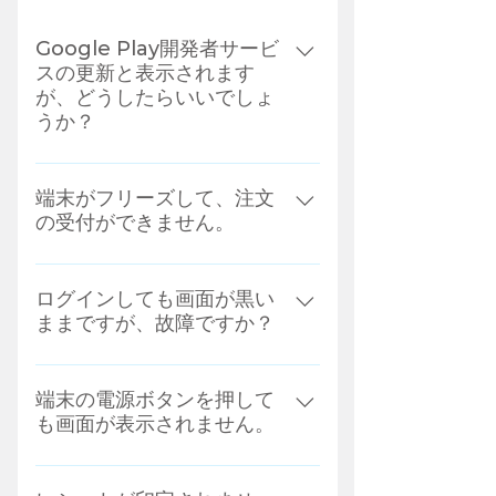
Google Play開発者サービ
スの更新と表示されます
が、どうしたらいいでしょ
うか？
欄外の部分をクリックいただいただ
ければ、スキップできます。
端末がフリーズして、注文
の受付ができません。
電源と音量ボタンを同時に押した可
能性があるので再起動してくださ
ログインしても画面が黒い
ままですが、故障ですか？
い。
待ち受け画面になります。
端末の電源ボタンを押して
も画面が表示されません。
端末の充電ができているかご確認く